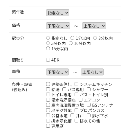
築年数
価格
～
駅歩分
指定なし
1分以内
3分以内
5分以内
10分以内
15分以内
間取り
4DK
面積
～
条件・設備
建築条件無
システムキッチン
(絞込み)
給湯
バス専用
シャワー
トイレ専用
バス・トイレ別
温水洗浄便座
エアコン
室内洗濯機置き場
BSアンテナ
地デジ対応
プロパンガス
公営水道
井戸
排水下水
排水浄化槽
排水その他
専用庭