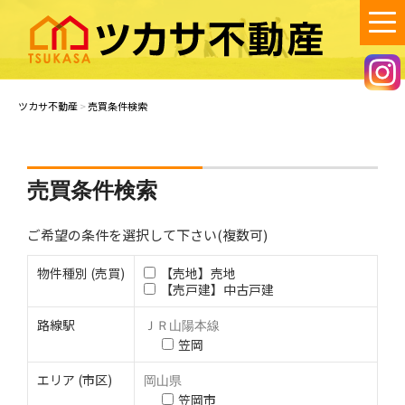
コ
ン
テ
ン
ツカサ不動産
笠岡市で不動産の賃貸・売買・空き家管理のご相談は、ツカサ不動産
へ！
ツ
ツカサ不動産
>
売買条件検索
へ
ス
キ
ッ
売買条件検索
プ
ご希望の条件を選択して下さい(複数可)
物件種別 (売買)
【売地】売地
【売戸建】中古戸建
路線駅
ＪＲ山陽本線
笠岡
エリア (市区)
岡山県
笠岡市