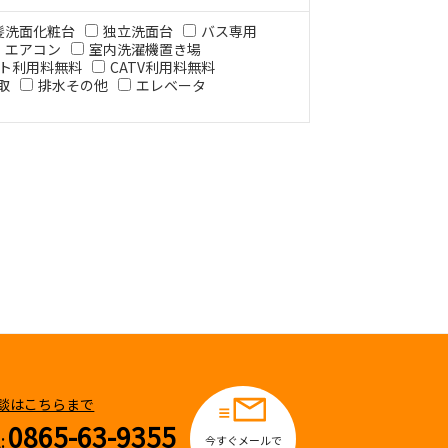
髪洗面化粧台
独立洗面台
バス専用
エアコン
室内洗濯機置き場
ト利用料無料
CATV利用料無料
取
排水その他
エレベータ
談はこちらまで
0865-63-9355
:
今すぐメールで