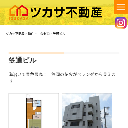
コ
ン
テ
ン
ツカサ不動産
笠岡市で不動産の賃貸・売買・空き家管理のご相談は、ツカサ不動産
へ！
ツ
ツカサ不動産
>
物件
>
礼金ゼロ
>
笠通ビル
へ
ス
キ
ッ
笠通ビル
プ
海沿いで景色最高！ 笠岡の花火がベランダから見えま
す。