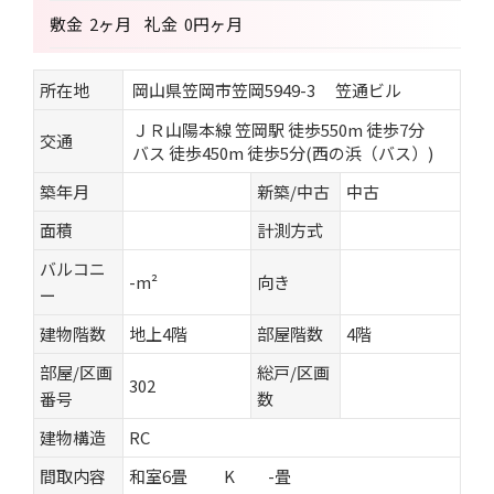
敷金
2ヶ月
礼金
0円ヶ月
所在地
岡山県笠岡市笠岡5949-3 笠通ビル
ＪＲ山陽本線 笠岡駅 徒歩550m 徒歩7分
交通
バス 徒歩450m 徒歩5分(西の浜（バス）)
築年月
新築/中古
中古
面積
計測方式
バルコニ
-m²
向き
ー
建物階数
地上4階
部屋階数
4階
部屋/区画
総戸/区画
302
番号
数
建物構造
RC
間取内容
和室6畳 K -畳