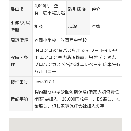
4,000円 空
駐車場
取引態様
仲介
有 駐車場別途
引渡/入居
相談
現況
空家
時期
周辺環境
笠岡小学校 笠岡西中学校
IHコンロ
給湯
バス専用
シャワー
トイレ専
設備・条
用
エアコン
室内洗濯機置き場
地デジ対応
件
プロパンガス
公営水道
エレベータ
駐車場有
バルコニー
物件番号
kasa017-1
契約期間中は少額短期保険(借家人賠償責任
特記事項
補償)要加入（20,000円/2年）、BS無し、礼
金無し、但し家賃保証会社加入の事