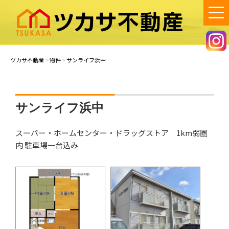
コ
ン
テ
ン
ツカサ不動産
笠岡市で不動産の賃貸・売買・空き家管理のご相談は、ツカサ不動産
へ！
ツ
ツカサ不動産
>
物件
>
サンライフ浜中
へ
ス
キ
ッ
サンライフ浜中
プ
スーパー・ホームセンター・ドラッグストア 1km弱圏
内 駐車場一台込み