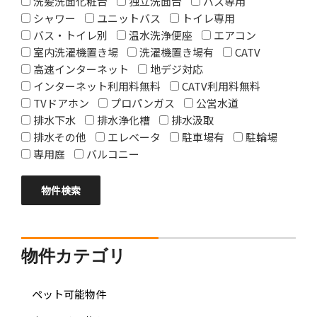
洗髪洗面化粧台
独立洗面台
バス専用
シャワー
ユニットバス
トイレ専用
バス・トイレ別
温水洗浄便座
エアコン
室内洗濯機置き場
洗濯機置き場有
CATV
高速インターネット
地デジ対応
インターネット利用料無料
CATV利用料無料
TVドアホン
プロパンガス
公営水道
排水下水
排水浄化槽
排水汲取
排水その他
エレベータ
駐車場有
駐輪場
専用庭
バルコニー
物件カテゴリ
ペット可能物件