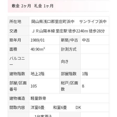
敷金
2ヶ月
礼金
1ヶ月
所在地
岡山県浅口郡里庄町浜中 サンライフ浜中
交通
ＪＲ山陽本線 里庄駅 徒歩2240m 徒歩28分
築年月
1989/01
新築/中古
中古
面積
40.90m²
計測方式
バルコニ
向き
ー
建物階数
地上2階
部屋階数
1階
部屋/区画
総戸/区画
105
8
番号
数
建物構造
軽量鉄骨
間取内容
洋室6畳 和室6畳 DK
1台家賃込