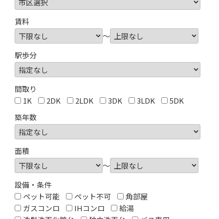
賃料
～
駅歩分
間取り
1K
2DK
2LDK
3DK
3LDK
5DK
築年数
面積
～
設備・条件
ペット可能
ペット不可
角部屋
ガスコンロ
IHコンロ
給湯