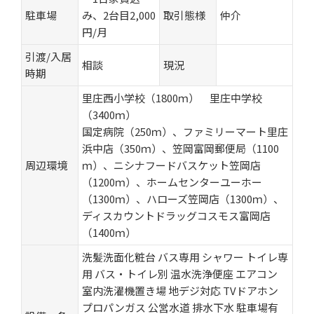
駐車場
み、2台目2,000
取引態様
仲介
円/月
引渡/入居
相談
現況
時期
里庄西小学校（1800ｍ） 里庄中学校
（3400ｍ）
国定病院（250ｍ）、ファミリーマート里庄
浜中店（350ｍ）、笠岡富岡郵便局（1100
周辺環境
ｍ）、ニシナフードバスケット笠岡店
（1200ｍ）、ホームセンターユーホー
（1300ｍ）、ハローズ笠岡店（1300ｍ）、
ディスカウントドラッグコスモス富岡店
（1400ｍ）
洗髪洗面化粧台
バス専用
シャワー
トイレ専
用
バス・トイレ別
温水洗浄便座
エアコン
室内洗濯機置き場
地デジ対応
TVドアホン
プロパンガス
公営水道
排水下水
駐車場有