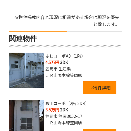
※物件掲載内容と現況に相違がある場合は現況を優先
と致します。
関連物件
ふじコーポA3（1階）
4.5万円
3DK
笠岡市 生江浜
ＪＲ山陽本線笠岡駅
→物件詳細
殿川コーポ（2階 2DK）
3.5万円
2DK
笠岡市 笠岡3052-17
ＪＲ山陽本線笠岡駅