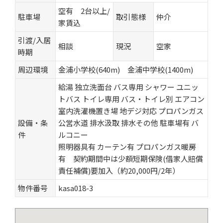
空有 2台以上/
駐車場
取引態様
仲介
家賃込
引渡/入居
相談
現況
空家
時期
周辺環境
金浦小学校(640m) 金浦中学校(1400m)
給湯
独立洗面台
バス専用
シャワー
ユニッ
トバス
トイレ専用
バス・トイレ別
エアコン
室内洗濯機置き場
地デジ対応
プロパンガス
設備・条
公営水道
排水汲取
排水その他
駐車場有
バ
件
ルコニー
照明器具有 カーテン有 プロパンガス暖房
有 契約期間中は少額短期保険(借家人賠償
責任補償)要加入（約20,000円/2年）
物件番号
kasa018-3