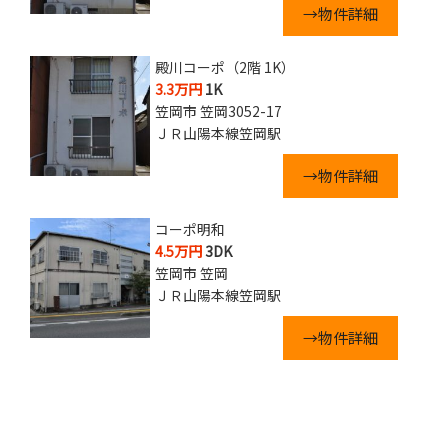
→物件詳細
殿川コーポ（2階 1K）
3.3万円
1K
笠岡市 笠岡3052-17
ＪＲ山陽本線笠岡駅
→物件詳細
コーポ明和
4.5万円
3DK
笠岡市 笠岡
ＪＲ山陽本線笠岡駅
→物件詳細