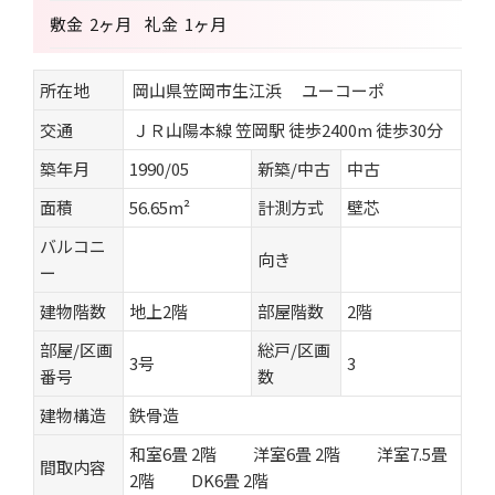
敷金
2ヶ月
礼金
1ヶ月
所在地
岡山県笠岡市生江浜 ユーコーポ
交通
ＪＲ山陽本線 笠岡駅 徒歩2400m 徒歩30分
築年月
1990/05
新築/中古
中古
面積
56.65m²
計測方式
壁芯
バルコニ
向き
ー
建物階数
地上2階
部屋階数
2階
部屋/区画
総戸/区画
3号
3
番号
数
建物構造
鉄骨造
和室6畳 2階 洋室6畳 2階 洋室7.5畳
間取内容
2階 DK6畳 2階