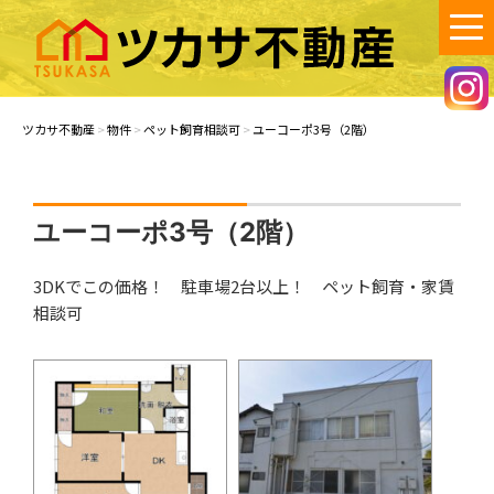
コ
ン
テ
ン
ツカサ不動産
笠岡市で不動産の賃貸・売買・空き家管理のご相談は、ツカサ不動産
へ！
ツ
ツカサ不動産
>
物件
>
ペット飼育相談可
>
ユーコーポ3号（2階）
へ
ス
キ
ッ
ユーコーポ3号（2階）
プ
3DKでこの価格！ 駐車場2台以上！ ペット飼育・家賃
相談可