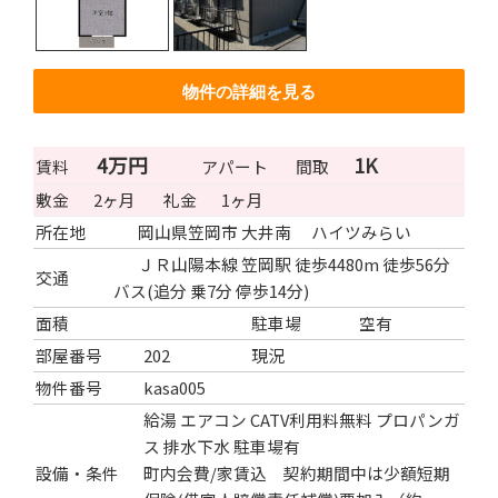
物件の詳細を見る
4万円
1K
賃料
アパート
間取
敷金
2ヶ月
礼金
1ヶ月
所在地
岡山県笠岡市 大井南 ハイツみらい
ＪＲ山陽本線 笠岡駅 徒歩4480m 徒歩56分
交通
バス(追分 乗7分 停歩14分)
面積
駐車場
空有
部屋番号
202
現況
物件番号
kasa005
給湯
エアコン
CATV利用料無料
プロパンガ
ス
排水下水
駐車場有
設備・条件
町内会費/家賃込 契約期間中は少額短期