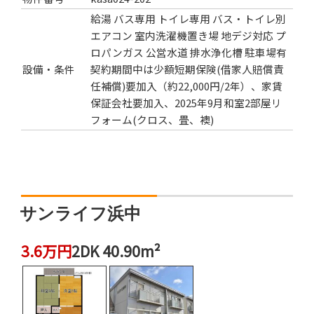
給湯
バス専用
トイレ専用
バス・トイレ別
エアコン
室内洗濯機置き場
地デジ対応
プ
ロパンガス
公営水道
排水浄化槽
駐車場有
設備・条件
契約期間中は少額短期保険(借家人賠償責
任補償)要加入（約22,000円/2年）、家賃
保証会社要加入、2025年9月和室2部屋リ
フォーム(クロス、畳、襖)
サンライフ浜中
3.6万円
2DK 40.90m²