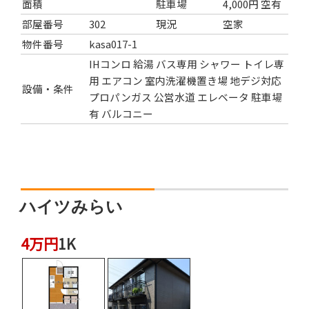
面積
駐車場
4,000円 空有
部屋番号
302
現況
空家
物件番号
kasa017-1
IHコンロ
給湯
バス専用
シャワー
トイレ専
用
エアコン
室内洗濯機置き場
地デジ対応
設備・条件
プロパンガス
公営水道
エレベータ
駐車場
有
バルコニー
ハイツみらい
4万円
1K