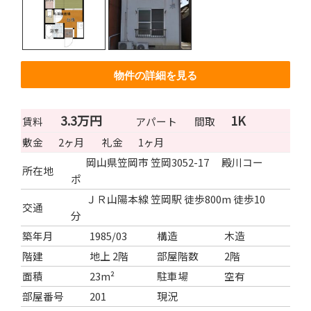
物件の詳細を見る
3.3万円
1K
賃料
アパート
間取
敷金
2ヶ月
礼金
1ヶ月
岡山県笠岡市 笠岡3052-17 殿川コー
所在地
ポ
ＪＲ山陽本線 笠岡駅 徒歩800m 徒歩10
交通
分
築年月
1985/03
構造
木造
階建
地上 2階
部屋階数
2階
面積
23m²
駐車場
空有
部屋番号
201
現況