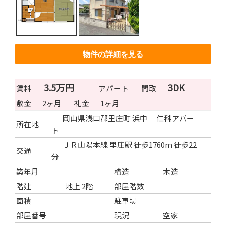
物件の詳細を見る
3.5万円
3DK
賃料
アパート
間取
敷金
2ヶ月
礼金
1ヶ月
岡山県浅口郡里庄町 浜中 仁科アパー
所在地
ト
ＪＲ山陽本線 里庄駅 徒歩1760m 徒歩22
交通
分
築年月
構造
木造
階建
地上 2階
部屋階数
面積
駐車場
部屋番号
現況
空家