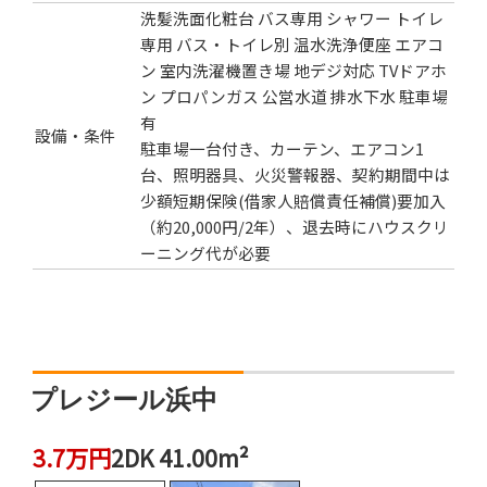
洗髪洗面化粧台
バス専用
シャワー
トイレ
専用
バス・トイレ別
温水洗浄便座
エアコ
ン
室内洗濯機置き場
地デジ対応
TVドアホ
ン
プロパンガス
公営水道
排水下水
駐車場
有
設備・条件
駐車場一台付き、カーテン、エアコン1
台、照明器具、火災警報器、契約期間中は
少額短期保険(借家人賠償責任補償)要加入
（約20,000円/2年）、退去時にハウスクリ
ーニング代が必要
プレジール浜中
3.7万円
2DK 41.00m²