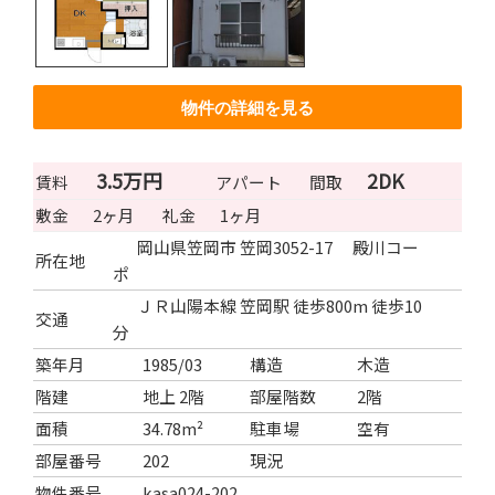
物件の詳細を見る
3.5万円
2DK
賃料
アパート
間取
敷金
2ヶ月
礼金
1ヶ月
岡山県笠岡市 笠岡3052-17 殿川コー
所在地
ポ
ＪＲ山陽本線 笠岡駅 徒歩800m 徒歩10
交通
分
築年月
1985/03
構造
木造
階建
地上 2階
部屋階数
2階
面積
34.78m²
駐車場
空有
部屋番号
202
現況
物件番号
kasa024-202