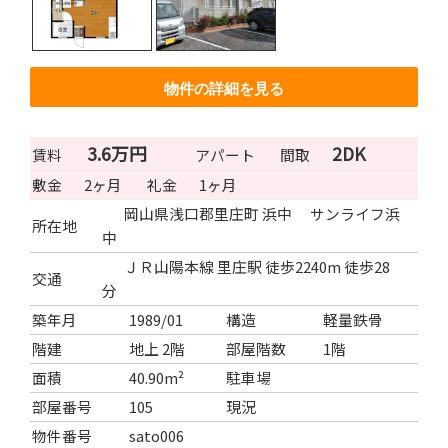
物件の詳細を見る
3.6万円
2DK
賃料
アパート
間取
敷金
2ヶ月
礼金
1ヶ月
岡山県浅口郡里庄町 浜中 サンライフ浜
所在地
中
ＪＲ山陽本線 里庄駅 徒歩2240m 徒歩28
交通
分
築年月
1989/01
構造
軽量鉄骨
階建
地上 2階
部屋階数
1階
面積
40.90m²
駐車場
部屋番号
105
現況
物件番号
sato006