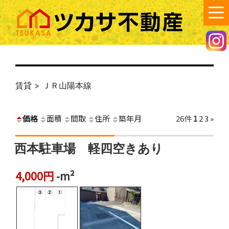
コ
ン
テ
ン
ツカサ不動産
笠岡市で不動産の賃貸・売買・空き家管理のご相談は、ツカサ不動産
へ！
ツ
へ
ス
賃貸 > ＪＲ山陽本線
キ
ッ
プ
価格
面積
間取
住所
築年月
26件
1
2
3
»
西本駐車場 軽四空きあり
4,000円
-m²