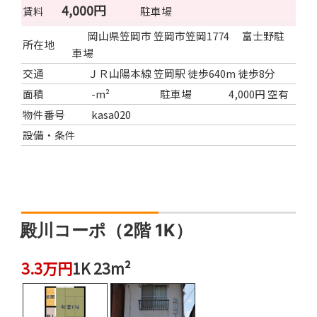
4,000円
賃料
駐車場
岡山県笠岡市 笠岡市笠岡1774 富士野駐
所在地
車場
交通
ＪＲ山陽本線 笠岡駅 徒歩640m 徒歩8分
面積
-m²
駐車場
4,000円 空有
物件番号
kasa020
設備・条件
殿川コーポ（2階 1K）
3.3万円
1K 23m²