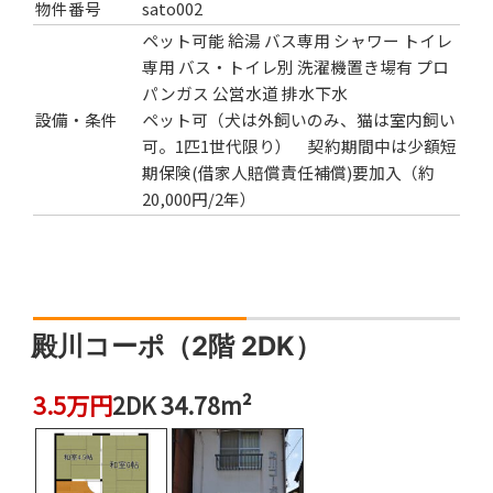
物件番号
sato002
ペット可能
給湯
バス専用
シャワー
トイレ
専用
バス・トイレ別
洗濯機置き場有
プロ
パンガス
公営水道
排水下水
設備・条件
ペット可（犬は外飼いのみ、猫は室内飼い
可。1匹1世代限り） 契約期間中は少額短
期保険(借家人賠償責任補償)要加入（約
20,000円/2年）
殿川コーポ（2階 2DK）
3.5万円
2DK 34.78m²