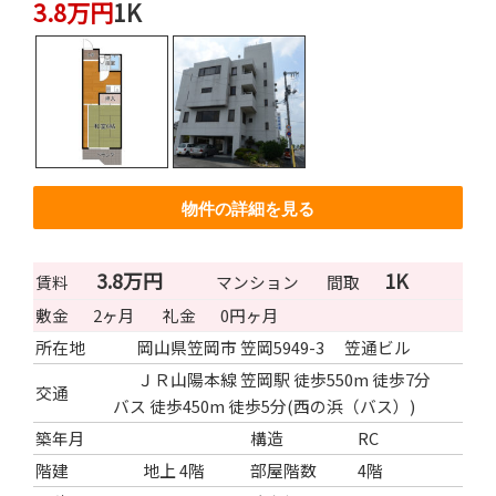
3.8万円
1K
物件の詳細を見る
3.8万円
1K
賃料
マンション
間取
敷金
2ヶ月
礼金
0円ヶ月
所在地
岡山県笠岡市 笠岡5949-3 笠通ビル
ＪＲ山陽本線 笠岡駅 徒歩550m 徒歩7分
交通
バス 徒歩450m 徒歩5分(西の浜（バス）)
築年月
構造
RC
階建
地上 4階
部屋階数
4階