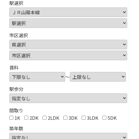
駅選択
市区選択
賃料
～
駅歩分
間取り
1K
2DK
2LDK
3DK
3LDK
5DK
築年数