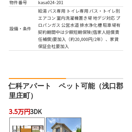
物件番号
kasa024-201
給湯
バス専用
トイレ専用
バス・トイレ別
エアコン
室内洗濯機置き場
地デジ対応
プ
ロパンガス
公営水道
排水浄化槽
駐車場有
設備・条件
契約期間中は少額短期保険(借家人賠償責
任補償)要加入（約20,000円/2年）、家賃
保証会社要加入
仁科アパート ペット可能（浅口郡
里庄町）
3.5万円
3DK