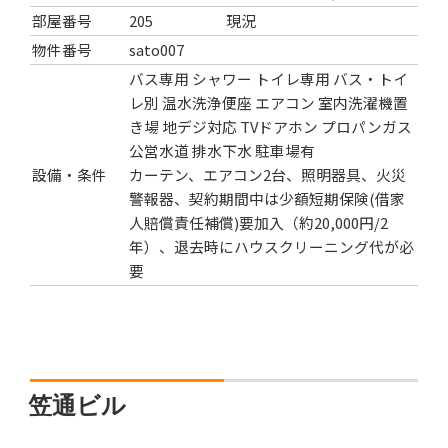
部屋番号
205
現況
物件番号
sato007
バス専用
シャワー
トイレ専用
バス・トイ
レ別
温水洗浄便座
エアコン
室内洗濯機置
き場
地デジ対応
TVドアホン
プロパンガス
公営水道
排水下水
駐車場有
設備・条件
カーテン、エアコン2台、照明器具、火災
警報器、契約期間中は少額短期保険(借家
人賠償責任補償)要加入（約20,000円/2
年）、退去時にハウスクリーニング代が必
要
笠通ビル