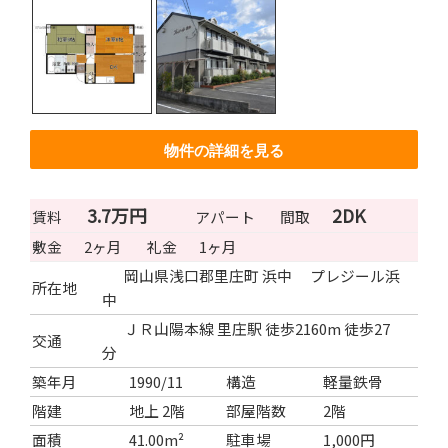
物件の詳細を見る
3.7万円
2DK
賃料
アパート
間取
敷金
2ヶ月
礼金
1ヶ月
岡山県浅口郡里庄町 浜中 プレジール浜
所在地
中
ＪＲ山陽本線 里庄駅 徒歩2160m 徒歩27
交通
分
築年月
1990/11
構造
軽量鉄骨
階建
地上 2階
部屋階数
2階
面積
41.00m²
駐車場
1,000円