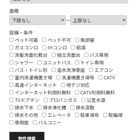
面積
～
設備・条件
ペット可能
ペット不可
角部屋
ガスコンロ
IHコンロ
給湯
洗髪洗面化粧台
独立洗面台
バス専用
シャワー
ユニットバス
トイレ専用
バス・トイレ別
温水洗浄便座
エアコン
室内洗濯機置き場
洗濯機置き場有
CATV
高速インターネット
地デジ対応
インターネット利用料無料
CATV利用料無料
TVドアホン
プロパンガス
公営水道
排水下水
排水浄化槽
排水汲取
排水その他
エレベータ
駐車場有
駐輪場
専用庭
バルコニー