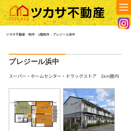
コ
ン
テ
ン
ツカサ不動産
笠岡市で不動産の賃貸・売買・空き家管理のご相談は、ツカサ不動産
へ！
ツ
ツカサ不動産
>
物件
>
1階物件
>
プレジール浜中
へ
ス
キ
ッ
プレジール浜中
プ
スーパー・ホームセンター・ドラッグストア 1km圏内