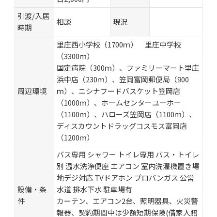
引渡/入居
相談
現況
時期
里庄西小学校（1700ｍ） 里庄中学校
（3300ｍ）
国定病院（300ｍ）、ファミリーマート里庄
浜中店（230ｍ）、笠岡富岡郵便局（900
周辺環境
ｍ）、ニシナフードバスケット笠岡店
（1000ｍ）、ホームセンターユーホー
（1100ｍ）、ハローズ笠岡店（1100ｍ）、
ディスカウントドラッグコスモス富岡店
（1200ｍ）
バス専用
シャワー
トイレ専用
バス・トイレ
別
温水洗浄便座
エアコン
室内洗濯機置き場
地デジ対応
TVドアホン
プロパンガス
公営
設備・条
水道
排水下水
駐車場有
件
カーテン、エアコン2台、照明器具、火災警
報器、契約期間中は少額短期保険(借家人賠