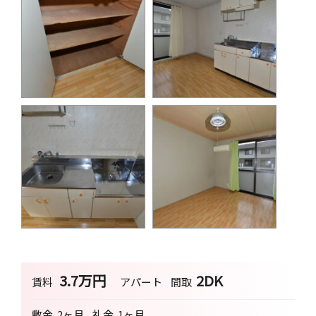
3.7万円
2DK
賃料
アパート
間取
敷金
2ヶ月
礼金
1ヶ月