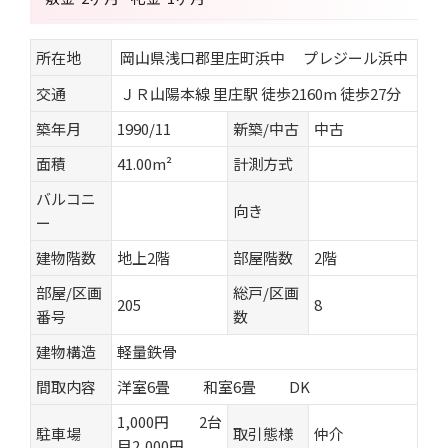
所在地
岡山県浅口郡里庄町浜中 プレジール浜中
交通
ＪＲ山陽本線 里庄駅 徒歩2160m 徒歩27分
築年月
1990/11
新築/中古
中古
面積
41.00m²
計測方式
バルコニ
向き
ー
建物階数
地上2階
部屋階数
2階
部屋/区画
総戸/区画
205
8
番号
数
建物構造
軽量鉄骨
間取内容
洋室6畳 和室6畳 DK
1,000円 2台
駐車場
取引態様
仲介
目2,000円