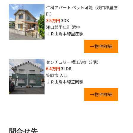
仁科アパート ペット可能（浅口郡里庄
町）
3.5万円
3DK
浅口郡里庄町 浜中
ＪＲ山陽本線里庄駅
→物件詳細
センチュリー横江A棟（2階）
6.4万円
3LDK
笠岡市 入江
ＪＲ山陽本線笠岡駅
→物件詳細
問合せ先