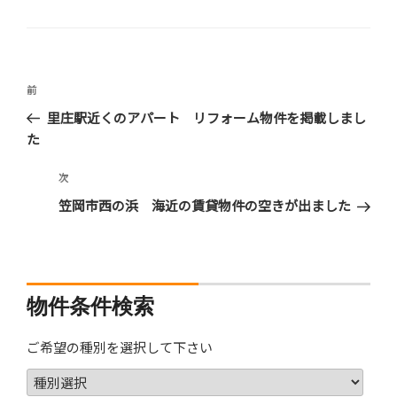
テ
ゴ
リ
ー
投
過
前
稿
去
里庄駅近くのアパート リフォーム物件を掲載しまし
ナ
の
た
ビ
投
稿
ゲ
次
次
の
ー
笠岡市西の浜 海近の賃貸物件の空きが出ました
投
シ
稿
ョ
ン
物件条件検索
ご希望の種別を選択して下さい