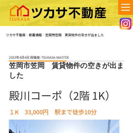
コ
ン
テ
ン
ツカサ不動産
笠岡市で不動産の賃貸・売買・空き家管理のご相談は、ツカサ不動産
へ！
ツ
ツカサ不動産
>
新着情報
>
笠岡市笠岡 賃貸物件の空きが出ました
へ
ス
キ
投
2023年4月4日
投稿者:
TSUKASA-MASTER
ッ
稿
笠岡市笠岡 賃貸物件の空きが出ま
プ
日:
した
殿川コーポ（2階 1K）
１K 33,000円 駅まで徒歩10分