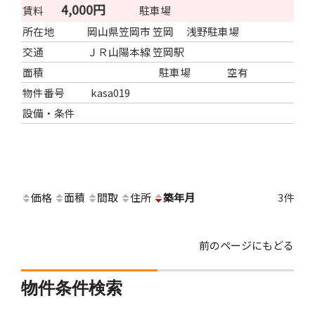
4,000円
賃料
駐車場
所在地
岡山県笠岡市 笠岡 浅野駐車場
交通
ＪＲ山陽本線 笠岡駅
面積
駐車場
空有
物件番号
kasa019
設備・条件
価格
面積
間取
住所
築年月
3件
前のページにもどる
物件条件検索