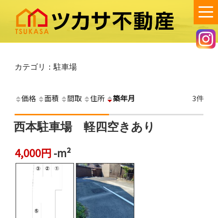
コ
ン
テ
ン
ツカサ不動産
笠岡市で不動産の賃貸・売買・空き家管理のご相談は、ツカサ不動産
へ！
ツ
へ
カテゴリ：駐車場
ス
キ
価格
面積
間取
住所
築年月
3件
ッ
プ
西本駐車場 軽四空きあり
4,000円
-m²