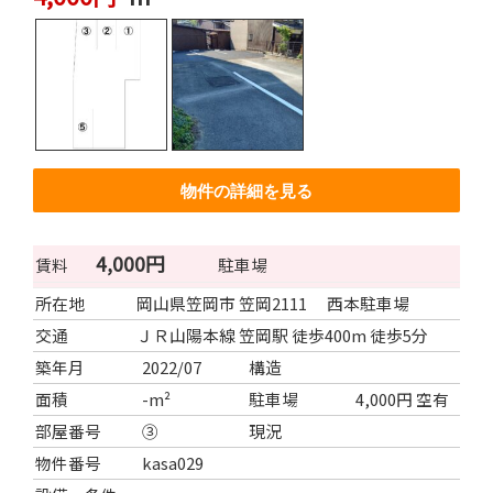
物件の詳細を見る
4,000円
賃料
駐車場
所在地
岡山県笠岡市 笠岡2111 西本駐車場
交通
ＪＲ山陽本線 笠岡駅 徒歩400m 徒歩5分
築年月
2022/07
構造
面積
-m²
駐車場
4,000円 空有
部屋番号
③
現況
物件番号
kasa029