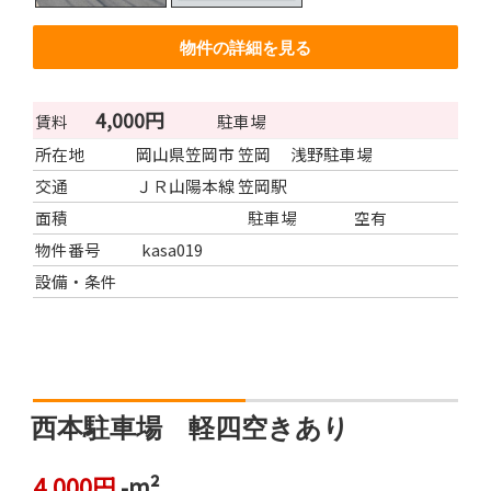
物件の詳細を見る
4,000円
賃料
駐車場
所在地
岡山県笠岡市 笠岡 浅野駐車場
交通
ＪＲ山陽本線 笠岡駅
面積
駐車場
空有
物件番号
kasa019
設備・条件
西本駐車場 軽四空きあり
4,000円
-m²