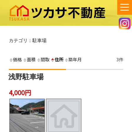
コ
ン
テ
ン
ツカサ不動産
笠岡市で不動産の賃貸・売買・空き家管理のご相談は、ツカサ不動産
へ！
ツ
へ
カテゴリ：駐車場
ス
キ
価格
面積
間取
住所
築年月
3件
ッ
プ
浅野駐車場
4,000円